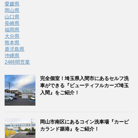
愛媛県
岡山県
山口県
長崎県
福岡県
大分県
熊本県
鹿児島県
沖縄県
24時間営業
完全個室！埼玉県入間市にあるセルフ洗
車ができる『ビューティフルカーズ埼玉
入間』をご紹介！
岡山市南区にあるコイン洗車場『カーピ
カランド築港』をご紹介！