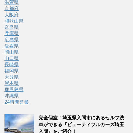
滋賀県
京都府
大阪府
和歌山県
奈良県
兵庫県
広島県
愛媛県
岡山県
山口県
長崎県
福岡県
大分県
熊本県
鹿児島県
沖縄県
24時間営業
完全個室！埼玉県入間市にあるセルフ洗
車ができる『ビューティフルカーズ埼玉
入間』をご紹介！