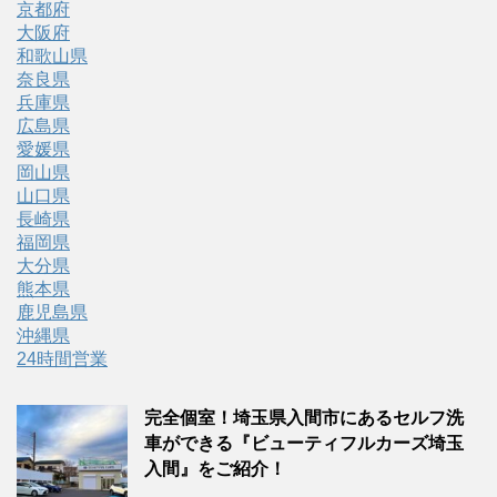
京都府
大阪府
和歌山県
奈良県
兵庫県
広島県
愛媛県
岡山県
山口県
長崎県
福岡県
大分県
熊本県
鹿児島県
沖縄県
24時間営業
完全個室！埼玉県入間市にあるセルフ洗
車ができる『ビューティフルカーズ埼玉
入間』をご紹介！