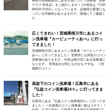
神奈川県相模原市にある手洗いコイン洗車場『洗車
クラブ 田名店』をご紹介します！ (※現在は『CAR
WASH FUSO』になっています。設備等が変更にな
っている可能性がありますので、現地にてご確認く
だ …
広くてきれい！茨城県桜川市にあるコイ
ン洗車場『カービューティあべ』に行っ
てきました！
茨城県桜川市にあるコイン洗車場『カービューティ
あべ』に行ってきました！ 笠間市にも同名のコイン
洗車場がありますが、今回は桜川市にある洗車場に
なります。 管理会社が同じなのかもですね。 ⇒茨
城県のコイン …
高架下のコイン洗車場！広島市にある
『弘益コイン洗車場24ｈ』に行ってきま
した！
広島市にある『弘益コイン洗車場24ｈ』に行ってき
ました！ ⇒広島県のコイン洗車場一覧はコチラ！！
住所：〒732-0044 広島県広島市東区矢賀新町1丁