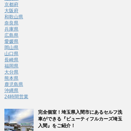
京都府
大阪府
和歌山県
奈良県
兵庫県
広島県
愛媛県
岡山県
山口県
長崎県
福岡県
大分県
熊本県
鹿児島県
沖縄県
24時間営業
完全個室！埼玉県入間市にあるセルフ洗
車ができる『ビューティフルカーズ埼玉
入間』をご紹介！