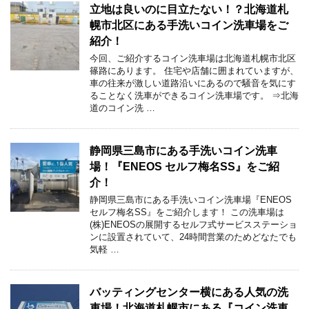
立地は良いのに目立たない！？北海道札
幌市北区にある手洗いコイン洗車場をご
紹介！
今回、ご紹介するコイン洗車場は北海道札幌市北区
篠路にあります。 住宅や店舗に囲まれていますが、
車の往来が激しい道路沿いにあるので騒音を気にす
ることなく洗車ができるコイン洗車場です。 ⇒北海
道のコイン洗 …
静岡県三島市にある手洗いコイン洗車
場！『ENEOS セルフ梅名SS』をご紹
介！
静岡県三島市にある手洗いコイン洗車場『ENEOS
セルフ梅名SS』をご紹介します！ この洗車場は
(株)ENEOSの展開するセルフ式サービスステーショ
ンに設置されていて、24時間営業のためどなたでも
気軽 …
バッティングセンター横にある人気の洗
車場！北海道札幌市にある『コイン洗車