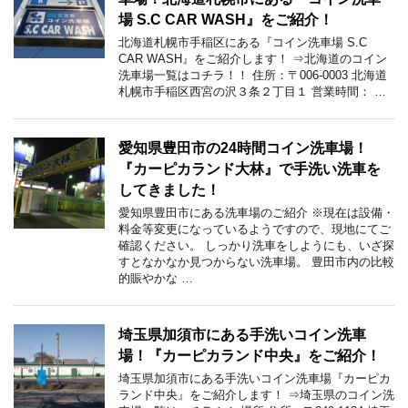
場 S.C CAR WASH』をご紹介！
北海道札幌市手稲区にある『コイン洗車場 S.C
CAR WASH』をご紹介します！ ⇒北海道のコイン
洗車場一覧はコチラ！！ 住所：〒006-0003 北海道
札幌市手稲区西宮の沢３条２丁目１ 営業時間： …
愛知県豊田市の24時間コイン洗車場！
『カーピカランド大林』で手洗い洗車を
してきました！
愛知県豊田市にある洗車場のご紹介 ※現在は設備・
料金等変更になっているようですので、現地にてご
確認ください。 しっかり洗車をしようにも、いざ探
すとなかなか見つからない洗車場。 豊田市内の比較
的賑やかな …
埼玉県加須市にある手洗いコイン洗車
場！『カーピカランド中央』をご紹介！
埼玉県加須市にある手洗いコイン洗車場『カーピカ
ランド中央』をご紹介します！ ⇒埼玉県のコイン洗