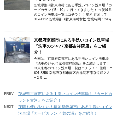
茨城県那珂郡東海村にある手洗いコイン洗車場『カ
ーピカランド5・10』に行ってきました！ ⇒茨城県
のコイン洗車場一覧はコチラ！！ 場所 住所：〒
319-1112 茨城県那珂郡東海村村松 営業時間：24時
…
京都府京都市にある手洗いコイン洗車場
『洗車のジャバ 京都吉祥院店』をご紹
介！
今回は、京都府京都市にある手洗いコイン洗車場
『洗車のジャバ 京都吉祥院店』をご紹介します！
⇒東京都のコイン洗車場一覧はコチラ！！ 住所：〒
601-8356 京都府京都市南区吉祥院石原京道町２３
−２５ …
PREV
茨城県古河市にある手洗いコイン洗車場！『カーピカ
ランド古河』をご紹介！
NEXT
夜間も使いやすい！福岡県飯塚市にある手洗いコイン
洗車場『カーピカランド 舞の浦』をご紹介！