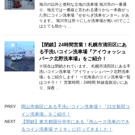
旭川の以外と便利な立地の洗車場 旭川市の一番通
り、地元では一番線と言われる通りから一本曲がっ
た所にコイン洗車場『せせらぎ洗車センター』があ
ります。 旭川市は所々にしか洗車場が無いのでここ
はとても助かっ …
【閉鎖】24時間営業！札幌市清田区にあ
る手洗いコイン洗車場『アイウォッシュ
パーク北野洗車場』をご紹介！
※現在は閉鎖されています。 札幌市清田区にある手
洗いコイン洗車場『アイウォッシュパーク北野洗車
場』をご紹介します！ ⇒北海道のコイン洗車場一覧
はコチラ！！ 営業時間：24時間 幹線道路沿いにあ
り、深夜 …
PREV
岡山市南区にある手洗いコイン洗車場！『21古新田コ
イン洗車場』をご紹介！
NEXT
【閉鎖】東京都国分寺市にある『泡ムース洗車のでき
るコイン洗車場 ナミキ』に行ってきました！