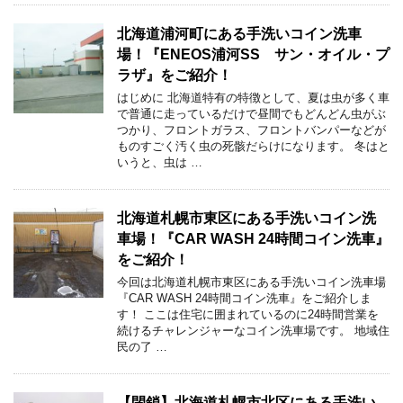
北海道浦河町にある手洗いコイン洗車
場！『ENEOS浦河SS サン・オイル・プ
ラザ』をご紹介！
はじめに 北海道特有の特徴として、夏は虫が多く車
で普通に走っているだけで昼間でもどんどん虫がぶ
つかり、フロントガラス、フロントバンパーなどが
ものすごく汚く虫の死骸だらけになります。 冬はと
いうと、虫は …
北海道札幌市東区にある手洗いコイン洗
車場！『CAR WASH 24時間コイン洗車』
をご紹介！
今回は北海道札幌市東区にある手洗いコイン洗車場
『CAR WASH 24時間コイン洗車』をご紹介しま
す！ ここは住宅に囲まれているのに24時間営業を
続けるチャレンジャーなコイン洗車場です。 地域住
民の了 …
【閉鎖】北海道札幌市北区にある手洗い