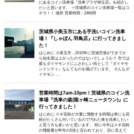
にあるコイン洗車場『洗車プラザ神立店』を紹介し
たいと思います。 ⇒茨城県のコイン洗車場一覧はコ
チラ！！ 場所 営業時間：24時間
茨城県小美玉市にある手洗いコイン洗車
場！『しゃぼん 羽鳥店』に行ってきまし
た！
はじめに 小美玉市…2010年に茨城空港ができてか
ら知名度は上がったのではないでしょうか？ 市では
最もダイヤモンドにふさわしい街として『ダイヤモ
ンドシティ』なんてものを掲げています。 そんなダ
イヤモン …
営業時間は7am-10pm！茨城県のコイン洗
車場『洗車の森(龍ヶ崎ニュータウン)』に
行ってきました！
はじめに スギ花粉が大量に飛散する時期は車にも花
粉がたくさん付いているので汚れた車を洗車したい
と思う方も多いかと思います。 特に今年はスギ花粉
の飛散量が昨年の5倍と言われており、目に見えて