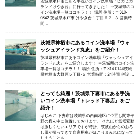
茨城県水戸市にある手洗いコイン洗車場『ピカピカ
ランドけやき台』に行ってきました！ ⇒茨城県のコ
イン洗車場一覧はコチラ！！ 場所 住所：〒310-
0842 茨城県水戸市 けやき台１丁目６２−３ 営業時
間 …
茨城県神栖市にあるコイン洗車場『ウォ
ッシュアイランド丸忠』をご紹介！
茨城県神栖市にあるコイン洗車場『ウォッシュアイ
ランド丸忠』をご紹介します！ ⇒茨城県のコイン洗
車場一覧はコチラ！！ 場所 住所：〒314-0144茨城
県神栖市大野原５丁目-５ 営業時間：24時間 併設 …
とっても綺麗！茨城県下妻市にある手洗
いコイン洗車場『トレッド下妻店』をご
紹介！
はじめに 下妻市は茨城県の西南地区に位置し関東平
野の真ん中に位置しております。 それほど気候変動
は激しくないエリアですが時折、筑波山からのおろ
し風が振ってきて自家用車がほこりまみれになって
しまうことも …